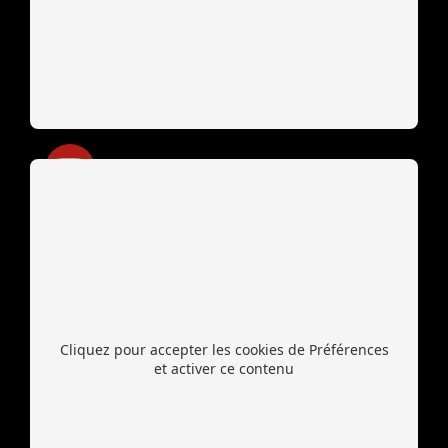
Cliquez pour accepter les cookies de Préférences
et activer ce contenu