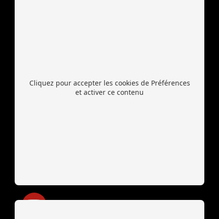
Cliquez pour accepter les cookies de Préférences
et activer ce contenu