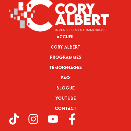
Accueil
Cory Albert
Programmes
Témoignages
FAQ
Blogue
YouTube
Contact