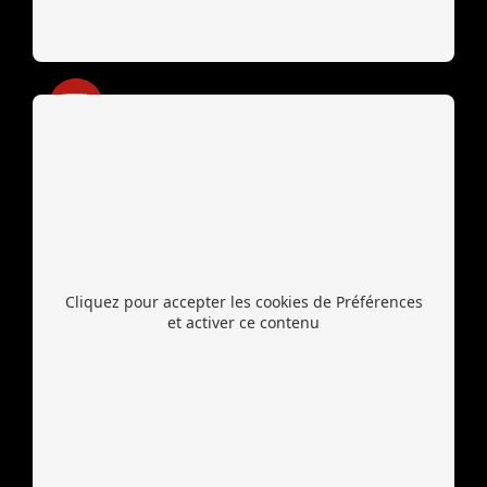
Cliquez pour accepter les cookies de Préférences
et activer ce contenu