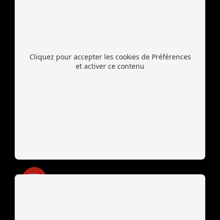
Cliquez pour accepter les cookies de Préférences
et activer ce contenu